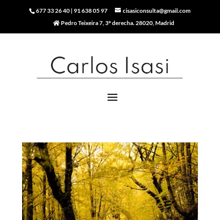
677 33 26 40
|
91 638 05 97
cisasiconsulta@gmail.com
Pedro Teixeira 7, 3º derecha. 28020, Madrid