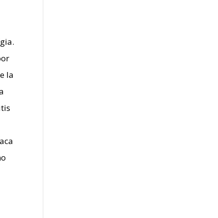
gia.
por
e la
la
tis
iaca
mo