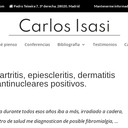
com
Pedro Teixeira 7, 3º derecha. 28020, Madrid
Mantenerme informa
é pienso
Conferencias
Bibliografia
Testimonios
C
rtritis, epiescleritis, dermatitis
antinucleares positivos.
rna durante todos esos años iba a más, irradiado a cadera,
tro de salud me diagnostican de posible fibromialgia, …