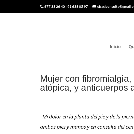
677 33 26 40
|
91 638 05 97
cisasiconsulta@gmail.
Inicio
Qu
Mujer con fibromialgia, a
atópica, y anticuerpos 
por
admin
|
Abr 1, 2023
|
Casos clínicos
Mi dolor en la planta del pie y de la pie
ambos pies y manos y en consulta del cen