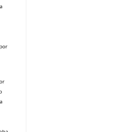
na
 por
or
o
la
taba