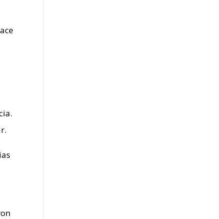
hace
cia.
r.
ias
ron