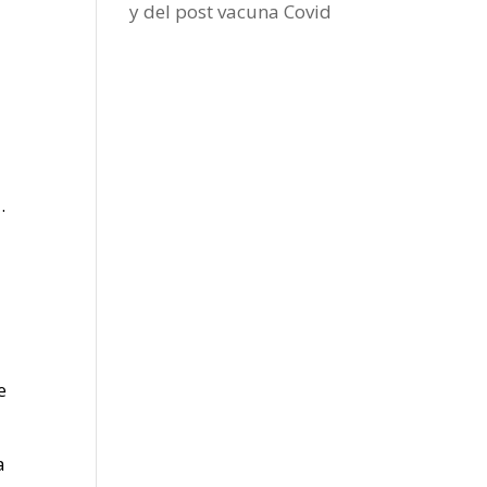
y del post vacuna Covid
.
e
a