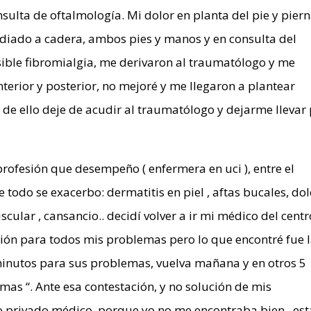
nsulta de oftalmología. Mi dolor en planta del pie y pier
adiado a cadera, ambos pies y manos y en consulta del
ible fibromialgia, me derivaron al traumatólogo y me
 anterior y posterior, no mejoré y me llegaron a plantear
 de ello deje de acudir al traumatólogo y dejarme llevar
rofesión que desempeño ( enfermera en uci ), entre el
 todo se exacerbo: dermatitis en piel , aftas bucales, dol
cular , cansancio.. decidí volver a ir mi médico del centr
ión para todos mis problemas pero lo que encontré fue 
minutos para sus problemas, vuelva mañana y en otros 5
s “. Ante esa contestación, y no solución de mis
o privado médico porque yo no me encontraba bien , es