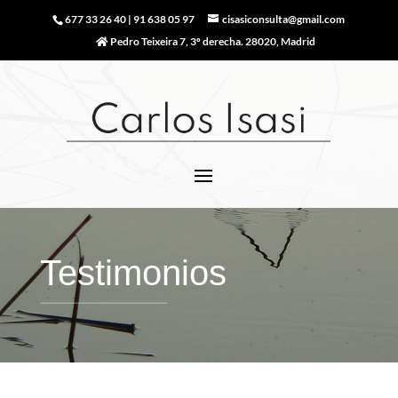
677 33 26 40
|
91 638 05 97
cisasiconsulta@gmail.com
Pedro Teixeira 7, 3º derecha. 28020, Madrid
Testimonios