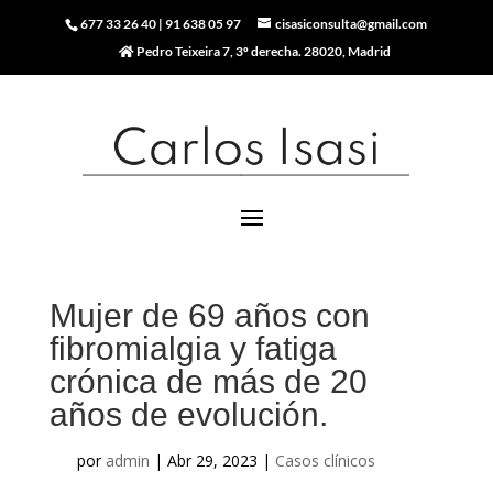
677 33 26 40
|
91 638 05 97
cisasiconsulta@gmail.com
Pedro Teixeira 7, 3º derecha. 28020, Madrid
Mujer de 69 años con
fibromialgia y fatiga
crónica de más de 20
años de evolución.
por
admin
|
Abr 29, 2023
|
Casos clínicos