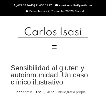
677 33 26 40
|
91 638 05 97
cisasiconsulta@gmail.com
Pedro Teixeira 7, 3º derecha. 28020, Madrid
Sensibilidad al gluten y
autoinmunidad. Un caso
clínico ilustrativo
por
admin
|
Ene 3, 2022
|
Bibliografia propia