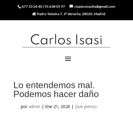
677 33 26 40
|
91 638 05 97
cisasiconsulta@gmail.com
Pedro Teixeira 7, 3º derecha. 28020, Madrid
Lo entendemos mal.
Podemos hacer daño
por
admin
|
Ene 21, 2026
|
Qué pienso