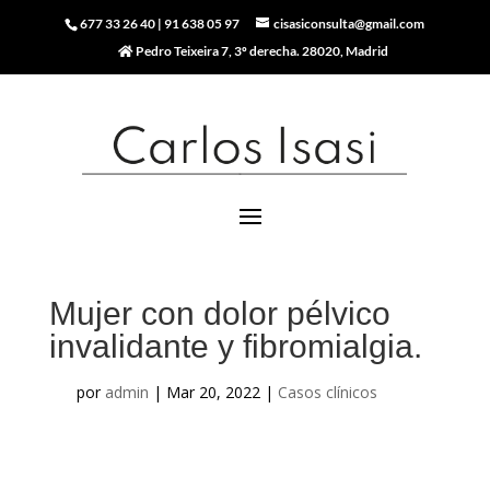
677 33 26 40
|
91 638 05 97
cisasiconsulta@gmail.com
Pedro Teixeira 7, 3º derecha. 28020, Madrid
Mujer con dolor pélvico
invalidante y fibromialgia.
por
admin
|
Mar 20, 2022
|
Casos clínicos