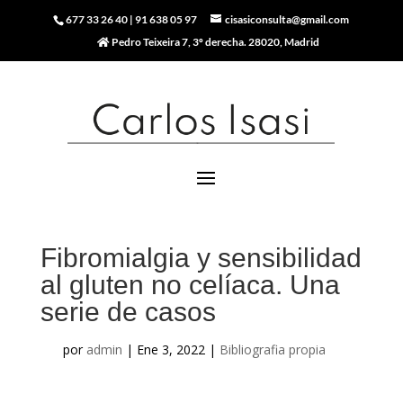
677 33 26 40
|
91 638 05 97
cisasiconsulta@gmail.com
Pedro Teixeira 7, 3º derecha. 28020, Madrid
Fibromialgia y sensibilidad
al gluten no celíaca. Una
serie de casos
por
admin
|
Ene 3, 2022
|
Bibliografia propia