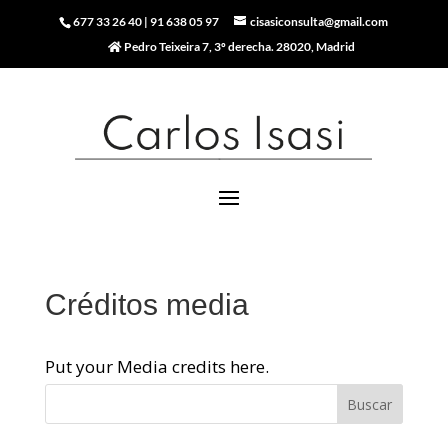
677 33 26 40
|
91 638 05 97
cisasiconsulta@gmail.com
Pedro Teixeira 7, 3º derecha. 28020, Madrid
Créditos media
Put your Media credits here.
Buscar