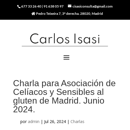
677 33 26 40
|
91 638 05 97
cisasiconsulta@gmail.com
Pedro Teixeira 7, 3º derecha. 28020, Madrid
Charla para Asociación de
Celíacos y Sensibles al
gluten de Madrid. Junio
2024.
por
admin
|
Jul 26, 2024
|
Charlas