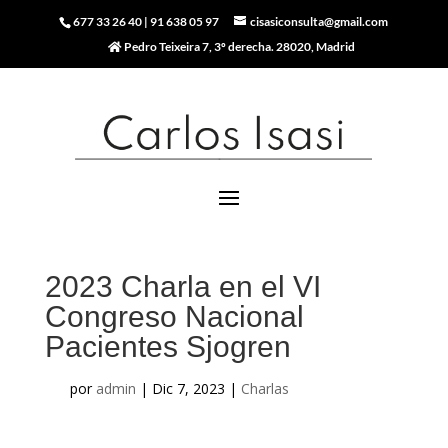
677 33 26 40
|
91 638 05 97
cisasiconsulta@gmail.com
Pedro Teixeira 7, 3º derecha. 28020, Madrid
2023 Charla en el VI
Congreso Nacional
Pacientes Sjogren
por
admin
|
Dic 7, 2023
|
Charlas