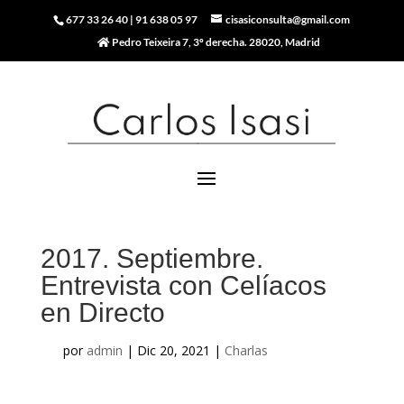
677 33 26 40
|
91 638 05 97
cisasiconsulta@gmail.com
Pedro Teixeira 7, 3º derecha. 28020, Madrid
2017. Septiembre.
Entrevista con Celíacos
en Directo
por
admin
|
Dic 20, 2021
|
Charlas